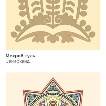
Мехроб-гуль
Самарканд