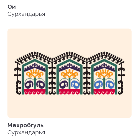
Ой
Сурхандарья
Мехробгуль
Сурхандарья