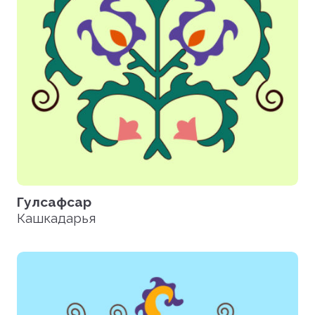
Гулсафсар
Кашкадарья