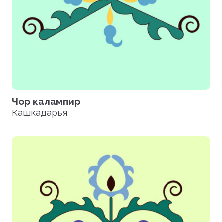
Чор калампир
Кашкадарья