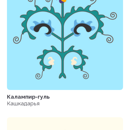
Калампир-гуль
Кашкадарья