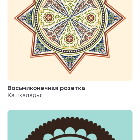
Восьмиконечная розетка
Кашкадарья