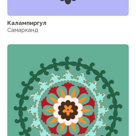
Калампиргул
Самарканд