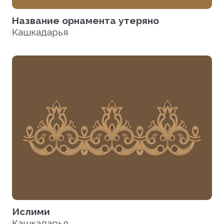
Название орнамента утеряно
Кашкадарья
Ислими
Кашкадарья