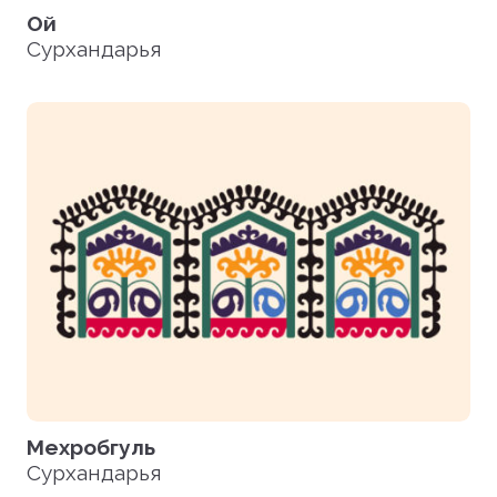
Ой
Сурхандарья
Мехробгуль
Сурхандарья