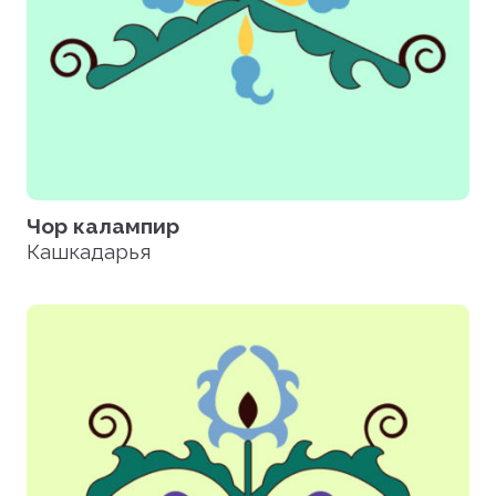
Чор калампир
Кашкадарья