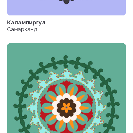
Калампиргул
Самарканд