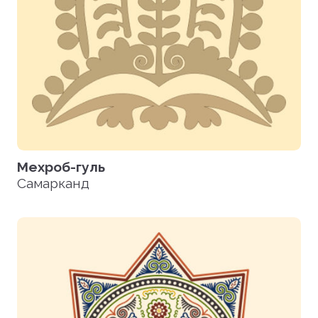
Мехроб-гуль
Самарканд