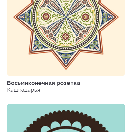
Восьмиконечная розетка
Кашкадарья