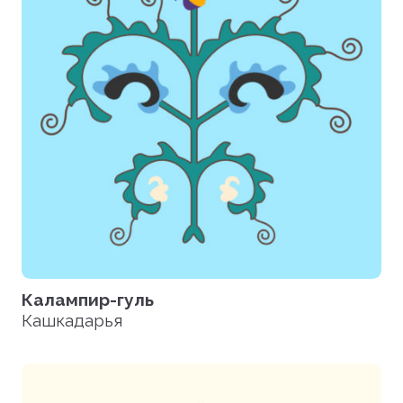
Калампир-гуль
Кашкадарья