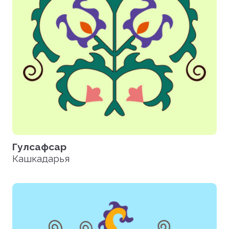
Гулсафсар
Кашкадарья