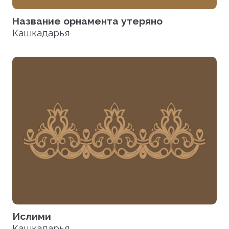
Название орнамента утеряно
Кашкадарья
Ислими
Кашкадарья