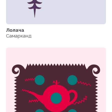
Лолача
Самарканд