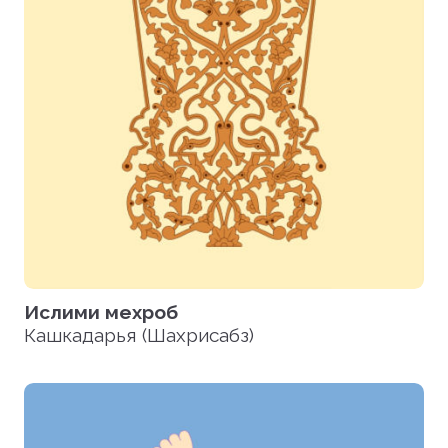
Ислими мехроб
Кашкадарья (Шахрисабз)