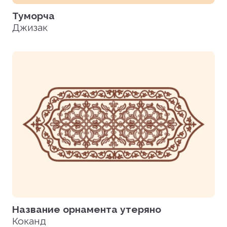
Туморча
Джизак
Название орнамента утеряно
Коканд