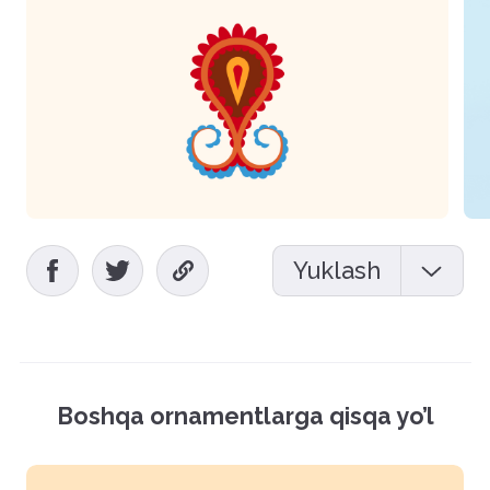
Yuklash
Mockup (PSD)
Vektor fayl (EPS)
Boshqa ornamentlarga qisqa yo’l
Rasmlar (PNG)