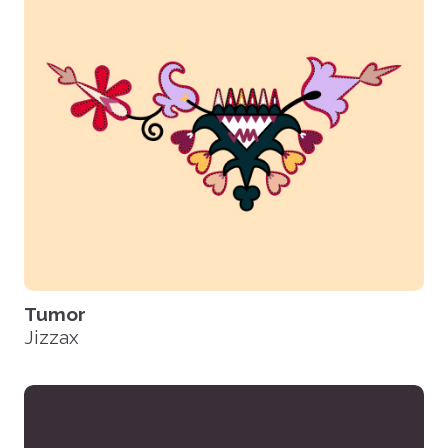
Hamma fayllarni yuklash
Tumor
Jizzax