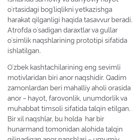
o
ʻ
rtasidagi bog
ʻ
liqlikni yetkazishga
harakat qilganligi haqida tasavvur beradi.
Atrofda o
ʻ
sadigan daraxtlar va gullar
o
ʻ
simlik naqshlarining prototipi sifatida
ishlatilgan.
O
ʻ
zbek kashtachilarining eng sevimli
motivlaridan biri anor naqshidir. Qadim
zamonlardan beri mahalliy aholi orasida
anor – hayot, farovonlik, unumdorlik va
muhabbat timsoli sifatida talqin etilgan.
Bir xil naqshlar, bu holda har bir
hunarmand tomonidan alohida talqin
qilinadigan anor naqshlari – umumiy