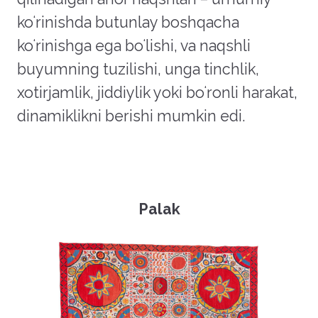
ko
ʻ
rinishda butunlay boshqacha
ko
ʻ
rinishga ega bo
ʻlish
i, va naqshli
buyumning tuzilishi, unga tinchlik,
xotirjamlik, jiddiylik yoki bo
ʻ
ronli harakat,
dinamiklikni berishi mumkin edi.
Palak