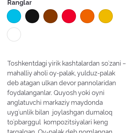
Ranglar
Toshkentdagi yirik kashtalardan so
ʻ
zani –
mahalliy aholi oy-palak, yulduz-palak
deb atagan ulkan devor pannolaridan
foydalanganlar. Quyosh yoki oyni
anglatuvchi markaziy maydonda
uyg
ʻunlik bilan
joylashgan dumaloq
to
ʻpbarggul
kompozitsiyalari keng
tarqalgan. Oy-palak deb nomlangan