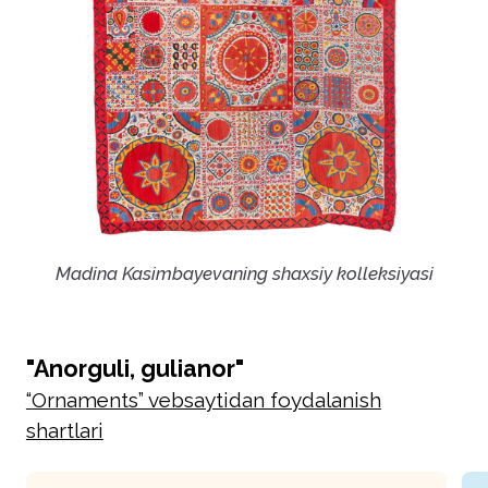
Madina Kasimbayevaning shaxsiy kolleksiyasi
"Anorguli, gulianor"
“Ornaments” vebsaytidan foydalanish
shartlari