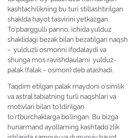
kashtachilikning bu turi stillashtirilgan
shaklda hayot tasvirini yetkazgan.
To
ʻpbarggulli
panno, ichida yulduz
shaklidagi bezak bilan bezatilgan naqsh
– yulduzli osmonni ifodalaydi va
shunga mos ravishdaularni yulduz-
palak (falak – osmon) deb atashadi.
Taqdim etilgan palak maydoni o
ʻ
simlik
va astral tabiatning turli naqshlari va
motivlari bilan to
ʻ
ldirilgan
to
ʻrtburchaklarga boʻlingan
. Bu bizga
hunarmand ayollarning kashtado
ʻ
zlik
ishlarida samoviy va dunyoviy hayot