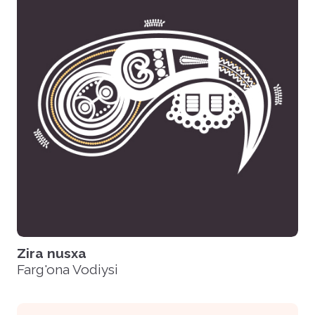
Zira nusxa
Farg'ona Vodiysi