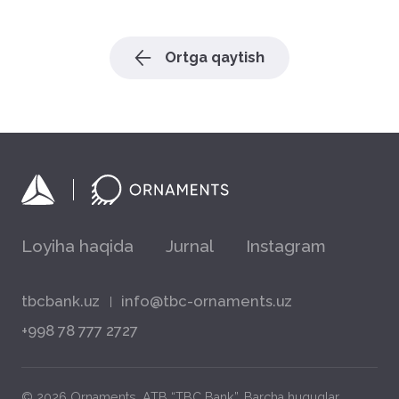
Ortga qaytish
Loyiha haqida
Jurnal
Instagram
tbcbank.uz
info@tbc-ornaments.uz
+998 78 777 2727
© 2026 Ornaments, ATB “TBC Bank”. Barcha huquqlar