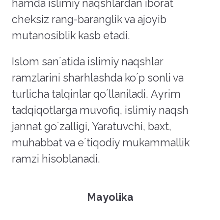
hamda islimiy naqshlardan iborat
cheksiz rang-baranglik va ajoyib
mutanosiblik kasb etadi.
Islom sanʼatida islimiy naqshlar
ramzlarini sharhlashda koʼp sonli va
turlicha talqinlar qoʼllaniladi. Аyrim
tadqiqotlarga muvofiq, islimiy naqsh
jannat goʼzalligi, Yaratuvchi, baxt,
muhabbat va eʼtiqodiy mukammallik
ramzi hisoblanadi.
Mayolika