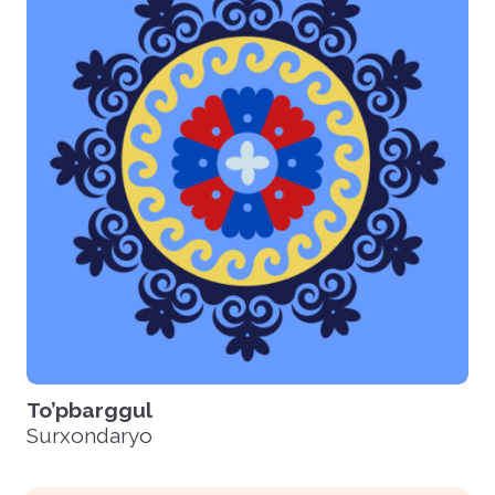
To’pbarggul
Surxondaryo