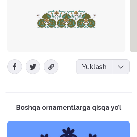
Yuklash
Mockup (PSD)
Vektor fayl (EPS)
Boshqa ornamentlarga qisqa yo’l
Rasmlar (PNG)
Hamma fayllarni yuklash