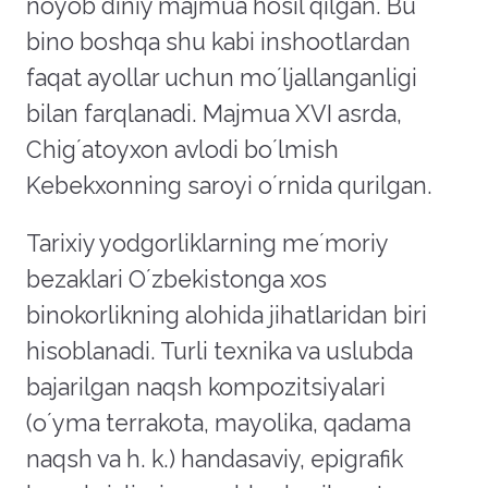
noyob diniy majmua hosil qilgan. Bu
bino boshqa shu kabi inshootlardan
faqat ayollar uchun moʼljallanganligi
bilan farqlanadi. Majmua XVI asrda,
Chigʼatoyxon avlodi boʼlmish
Kebekxonning saroyi oʼrnida qurilgan.
Tarixiy yodgorliklarning meʼmoriy
bezaklari Oʼzbekistonga xos
binokorlikning alohida jihatlaridan biri
hisoblanadi. Turli texnika va uslubda
bajarilgan naqsh kompozitsiyalari
(oʼyma terrakota, mayolika, qadama
naqsh va h. k.) handasaviy, epigrafik