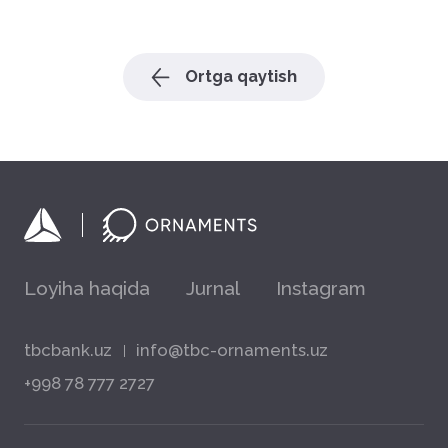
Ortga qaytish
Loyiha haqida
Jurnal
Instagram
tbcbank.uz
info@tbc-ornaments.uz
+998 78 777 2727