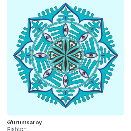
G’urumsaroy
Rishton