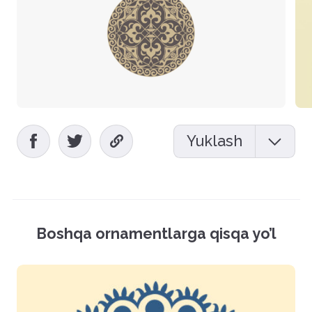
Yuklash
Mockup (PSD)
Vektor fayl (EPS)
Boshqa ornamentlarga qisqa yo’l
Rasmlar (PNG)
Hamma fayllarni yuklash