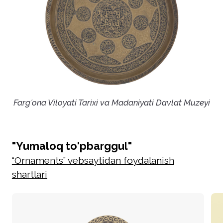
Fargʼona Viloyati Tarixi va Madaniyati Davlat Muzeyi
"Yumaloq to'pbarggul"
“Ornaments” vebsaytidan foydalanish
shartlari