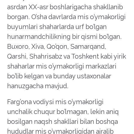
asrdan XX-asr boshlarigacha shakllanib
borgan. O’sha davrlarda mis o’ymakorligi
buyumlari shaharlarda urf bo’lgan
hunarmandchilikning bir qismi bo’lgan.
Buxoro, Xiva, Qo’qon, Samarqand,
Qarshi, Shahrisabz va Toshkent kabi yirik
shaharlar mis o’ymakorligi markazlari
bo’lib kelgan va bunday ustaxonalar
hanuzgacha mavjud.
Farg’ona vodiysi mis o’ymakorligi
unchalik chuqur bo’lmagan, lekin aniq
bosilgan naqsh shakllari bilan boshqa
hududlar mis o’ymakorligidan ajralib