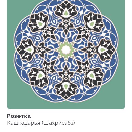
Розетка
Кашкадарья (Шахрисабз)