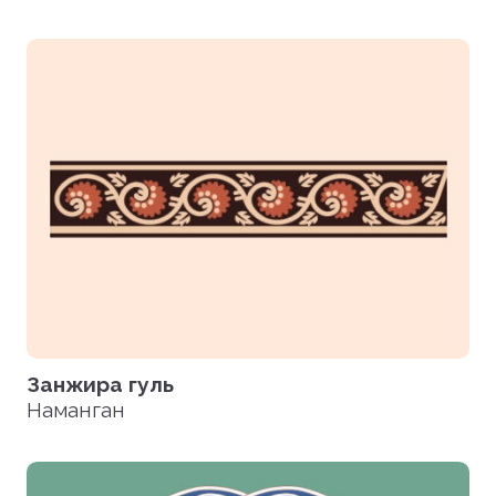
Занжира гуль
Наманган