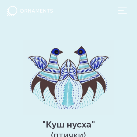
"Куш нусха"
(птички)