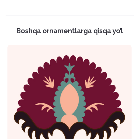
Mockup (PSD)
Vektor fayl (EPS)
Boshqa ornamentlarga qisqa yo’l
Rasmlar (PNG)
Hamma fayllarni yuklash