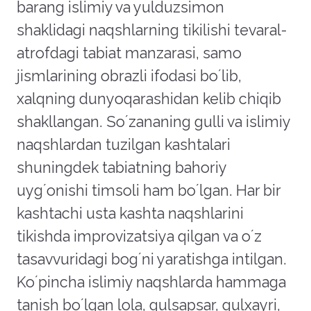
barang islimiy va yulduzsimon
shaklidagi naqshlarning tikilishi tevaral-
atrofdagi tabiat manzarasi, samo
jismlarining obrazli ifodasi boʼlib,
xalqning dunyoqarashidan kelib chiqib
shakllangan. Soʼzananing gulli va islimiy
naqshlardan tuzilgan kashtalari
shuningdek tabiatning bahoriy
uygʼonishi timsoli ham boʼlgan. Har bir
kashtachi usta kashta naqshlarini
tikishda improvizatsiya qilgan va oʼz
tasavvuridagi bogʼni yaratishga intilgan.
Koʼpincha islimiy naqshlarda hammaga
tanish boʼlgan lola, gulsapsar, gulxayri,