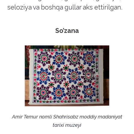
seloziya va boshqa gullar aks ettirilgan.
So’zana
Аmir Temur nomli Shahrisabz moddiy madaniyat
tarixi muzeyi