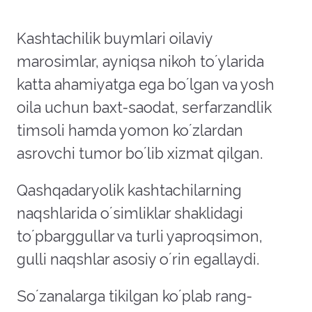
Kashtachilik buymlari oilaviy
marosimlar, ayniqsa nikoh toʼylarida
katta ahamiyatga ega boʼlgan va yosh
oila uchun baxt-saodat, serfarzandlik
timsoli hamda yomon koʼzlardan
asrovchi tumor boʼlib xizmat qilgan.
Qashqadaryolik kashtachilarning
naqshlarida oʼsimliklar shaklidagi
toʼpbarggullar va turli yaproqsimon,
gulli naqshlar asosiy oʼrin egallaydi.
Soʼzanalarga tikilgan koʼplab rang-