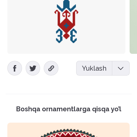
Yuklash
Mockup (PSD)
Vektor fayl (EPS)
Boshqa ornamentlarga qisqa yo’l
Rasmlar (PNG)
Hamma fayllarni yuklash