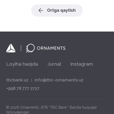
Ortga qaytish
Loyiha haqida
Jurnal
Instagram
tbcbank.uz
info@tbc-ornaments.uz
+998 78 777 2727
© 2026 Ornaments, ATB “TBC Bank”. Barcha huquqlar
himoyalangan.