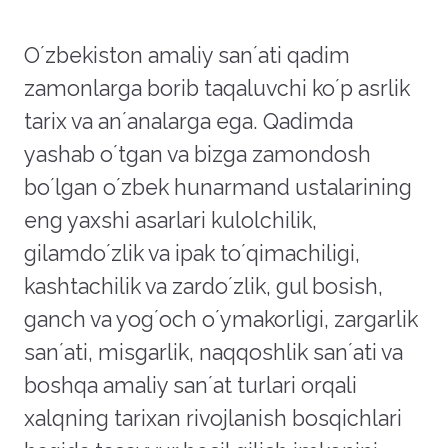
Oʼzbekiston amaliy sanʼati qadim
zamonlarga borib taqaluvchi koʼp asrlik
tarix va anʼanalarga ega. Qadimda
yashab oʼtgan va bizga zamondosh
boʼlgan oʼzbek hunarmand ustalarining
eng yaxshi asarlari kulolchilik,
gilamdoʼzlik va ipak toʼqimachiligi,
kashtachilik va zardoʼzlik, gul bosish,
ganch va yogʼoch oʼymakorligi, zargarlik
sanʼati, misgarlik, naqqoshlik sanʼati va
boshqa amaliy sanʼat turlari orqali
xalqning tarixan rivojlanish bosqichlari