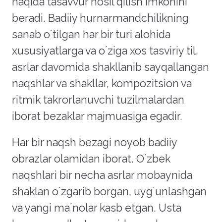
haqida tasavvur hosil qilish imkonini
beradi. Badiiy hurnarmandchilikning
sanab oʼtilgan har bir turi alohida
xususiyatlarga va oʼziga xos tasviriy til,
asrlar davomida shakllanib sayqallangan
naqshlar va shakllar, kompozitsion va
ritmik takrorlanuvchi tuzilmalardan
iborat bezaklar majmuasiga egadir.
Har bir naqsh bezagi noyob badiiy
obrazlar olamidan iborat. Oʼzbek
naqshlari bir necha asrlar mobaynida
shaklan oʼzgarib borgan, uygʼunlashgan
va yangi maʼnolar kasb etgan. Usta