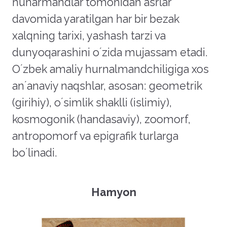
hunarmandlar tomonidan asrlar
davomida yaratilgan har bir bezak
xalqning tarixi, yashash tarzi va
dunyoqarashini oʼzida mujassam etadi.
Oʼzbek amaliy hurnalmandchiligiga xos
anʼanaviy naqshlar, asosan: geometrik
(girihiy), oʼsimlik shaklli (islimiy),
kosmogonik (handasaviy), zoomorf,
antropomorf va epigrafik turlarga
boʼlinadi.
Hamyon