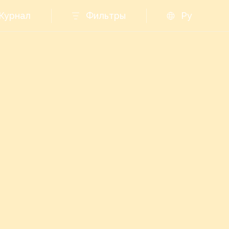
Журнал
Фильтры
Ру