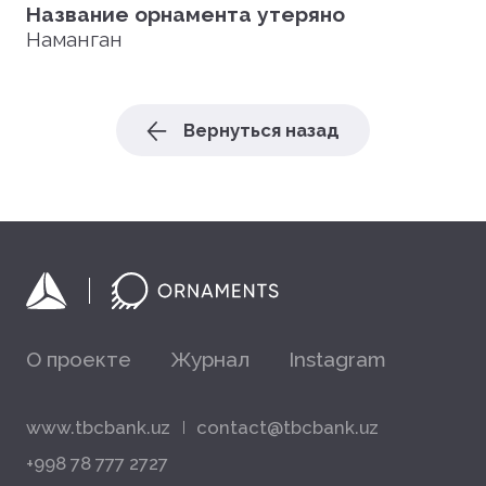
Название орнамента утеряно
Наманган
Вернуться назад
О проекте
Журнал
Instagram
www.tbcbank.uz
contact@tbcbank.uz
+998 78 777 2727