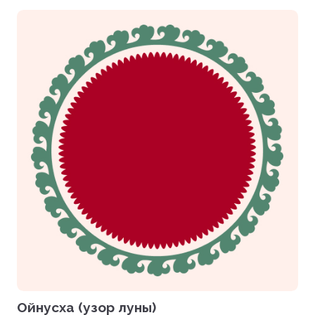
Ойнусха (узор луны)