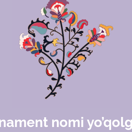
nament nomi yo’qol