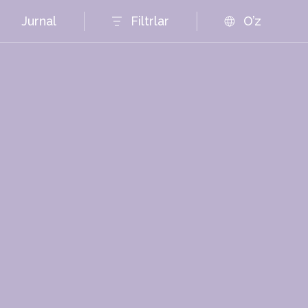
Jurnal
Filtrlar
O’z