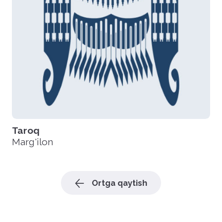
Taroq
Marg'ilon
Ortga qaytish