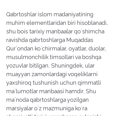
Qabrtoshlar islom madaniyatining
muhim elementlaridan biri hisoblanadi,
shu bois tarixiy manbaalar qoʼshimcha
ravishda qabrtoshlarga Muqaddas
Qurʼondan koʼchirmalar, oyatlar, duolar,
musulmonchilik timsollari va boshqa
yozuvlar bitilgan. Shuningdek, ular
muayyan zamonlardagi voqeliklarni
yaxshiroq tushunish uchun qimmatli
maʼlumotlar manbaasi hamdir. Shu
maʼnoda qabrtoshlarga yozilgan
marsiyalar oʼz mazmuniga koʼra