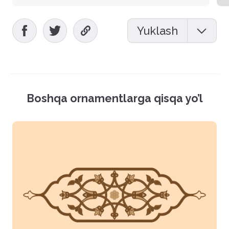
Yuklash
Mockup (PSD)
Vektor fayl (EPS)
Boshqa ornamentlarga qisqa yo’l
Rasmlar (PNG)
Hamma fayllarni yuklash