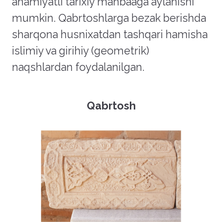
ahamiyatli tarixiy manbaaga aylanishi
mumkin. Qabrtoshlarga bezak berishda
sharqona husnixatdan tashqari hamisha
islimiy va girihiy (geometrik)
naqshlardan foydalanilgan.
Qabrtosh