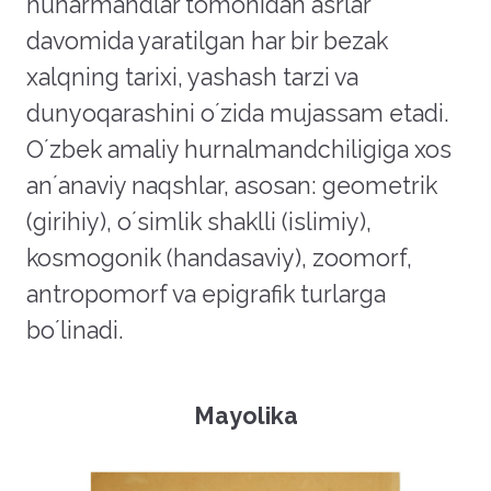
hunarmandlar tomonidan asrlar
davomida yaratilgan har bir bezak
xalqning tarixi, yashash tarzi va
dunyoqarashini oʼzida mujassam etadi.
Oʼzbek amaliy hurnalmandchiligiga xos
anʼanaviy naqshlar, asosan: geometrik
(girihiy), oʼsimlik shaklli (islimiy),
kosmogonik (handasaviy), zoomorf,
antropomorf va epigrafik turlarga
boʼlinadi.
Mayolika