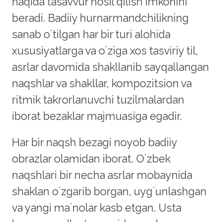
haqida tasavvur hosil qilish imkonini
beradi. Badiiy hurnarmandchilikning
sanab oʼtilgan har bir turi alohida
xususiyatlarga va oʼziga xos tasviriy til,
asrlar davomida shakllanib sayqallangan
naqshlar va shakllar, kompozitsion va
ritmik takrorlanuvchi tuzilmalardan
iborat bezaklar majmuasiga egadir.
Har bir naqsh bezagi noyob badiiy
obrazlar olamidan iborat. Oʼzbek
naqshlari bir necha asrlar mobaynida
shaklan oʼzgarib borgan, uygʼunlashgan
va yangi maʼnolar kasb etgan. Usta