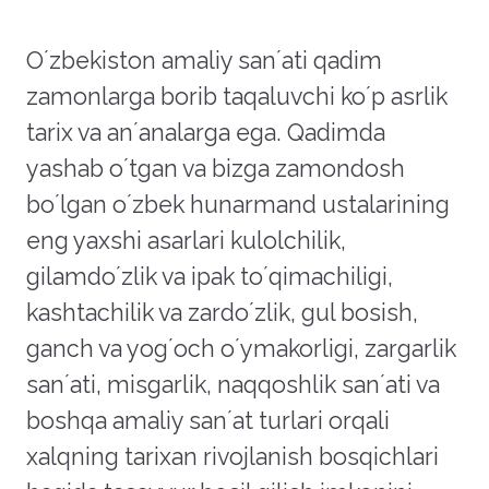
Oʼzbekiston amaliy sanʼati qadim
zamonlarga borib taqaluvchi koʼp asrlik
tarix va anʼanalarga ega. Qadimda
yashab oʼtgan va bizga zamondosh
boʼlgan oʼzbek hunarmand ustalarining
eng yaxshi asarlari kulolchilik,
gilamdoʼzlik va ipak toʼqimachiligi,
kashtachilik va zardoʼzlik, gul bosish,
ganch va yogʼoch oʼymakorligi, zargarlik
sanʼati, misgarlik, naqqoshlik sanʼati va
boshqa amaliy sanʼat turlari orqali
xalqning tarixan rivojlanish bosqichlari