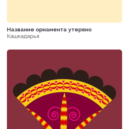
Название орнамента утеряно
Кашкадарья