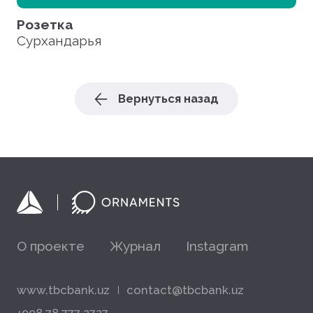
Розетка
Сурхандарья
Вернуться назад
О проекте
Журнал
Instagram
www.tbcbank.uz
contact@tbcbank.uz
+998 78 777 2727