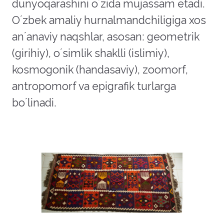
dunyoqarashini oʼzida mujassam etadi.
Oʼzbek amaliy hurnalmandchiligiga xos
anʼanaviy naqshlar, asosan: geometrik
(girihiy), oʼsimlik shaklli (islimiy),
kosmogonik (handasaviy), zoomorf,
antropomorf va epigrafik turlarga
boʼlinadi.