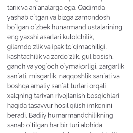
tarix va anʼanalarga ega. Qadimda
yashab oʼtgan va bizga zamondosh
boʼlgan oʼzbek hunarmand ustalarining
eng yaxshi asarlari kulolchilik,
gilamdoʼzlik va ipak toʼqimachiligi,
kashtachilik va zardoʼzlik, gul bosish,
ganch va yogʼoch oʼymakorligi, zargarlik
sanʼati, misgarlik, naqqoshlik sanʼati va
boshqa amaliy sanʼat turlari orqali
xalqning tarixan rivojlanish bosqichlari
haqida tasavvur hosil qilish imkonini
beradi. Badiiy hurnarmandchilikning
sanab oʼtilgan har bir turi alohida