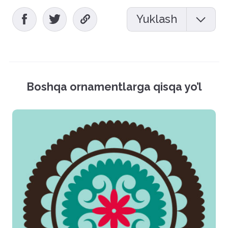
Yuklash
Mockup (PSD)
Vektor fayl (EPS)
Boshqa ornamentlarga qisqa yo’l
Rasmlar (PNG)
Hamma fayllarni yuklash