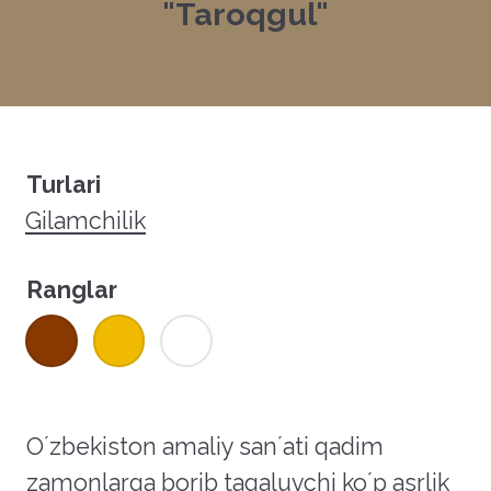
"Taroqgul"
Turlari
Gilamchilik
Ranglar
Oʼzbekiston amaliy sanʼati qadim
zamonlarga borib taqaluvchi koʼp asrlik