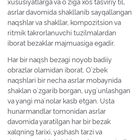
xususiyatlarga va oʼziga xos tasviriy til,
asrlar davomida shakllanib sayqallangan
naqshlar va shakllar, kompozitsion va
ritmik takrorlanuvchi tuzilmalardan
iborat bezaklar majmuasiga egadir.
Har bir naqsh bezagi noyob badiiy
obrazlar olamidan iborat. Oʼzbek
naqshlari bir necha asrlar mobaynida
shaklan oʼzgarib borgan, uygʼunlashgan
va yangi maʼnolar kasb etgan. Usta
hunarmandlar tomonidan asrlar
davomida yaratilgan har bir bezak
xalqning tarixi, yashash tarzi va