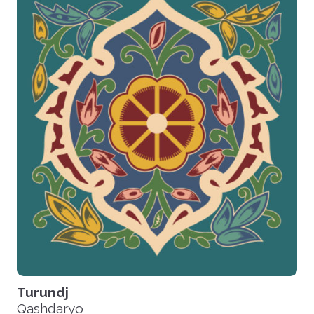
Turundj
Qashdaryo