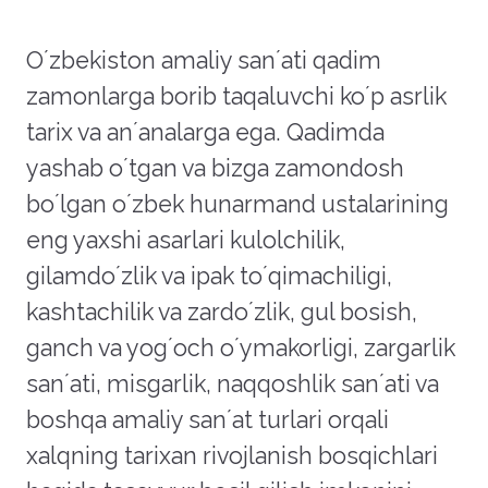
Oʼzbekiston amaliy sanʼati qadim
zamonlarga borib taqaluvchi koʼp asrlik
tarix va anʼanalarga ega. Qadimda
yashab oʼtgan va bizga zamondosh
boʼlgan oʼzbek hunarmand ustalarining
eng yaxshi asarlari kulolchilik,
gilamdoʼzlik va ipak toʼqimachiligi,
kashtachilik va zardoʼzlik, gul bosish,
ganch va yogʼoch oʼymakorligi, zargarlik
sanʼati, misgarlik, naqqoshlik sanʼati va
boshqa amaliy sanʼat turlari orqali
xalqning tarixan rivojlanish bosqichlari