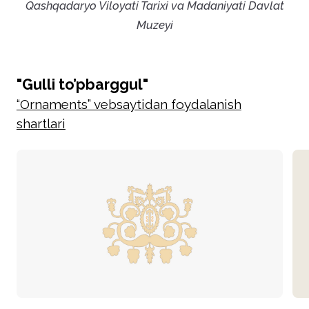
Qashqadaryo Viloyati Tarixi va Madaniyati Davlat
Muzeyi
"Gulli to’pbarggul"
“Ornaments” vebsaytidan foydalanish
shartlari