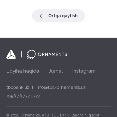
Ortga qaytish
Loyiha haqida
Jurnal
Instagram
tbcbank.uz
info@tbc-ornaments.uz
+998 78 777 2727
© 2026 Ornaments, ATB “TBC Bank”. Barcha huquqlar