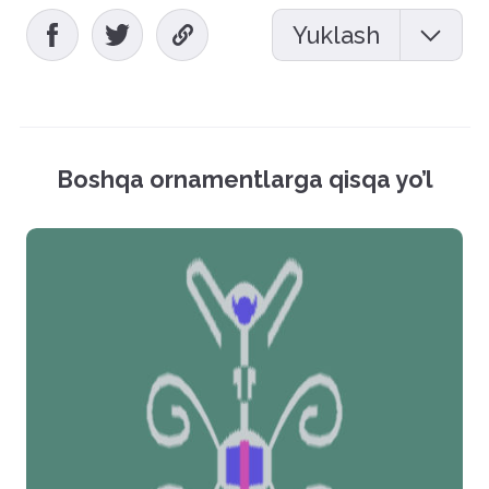
Yuklash
Mockup (PSD)
Vektor fayl (EPS)
Boshqa ornamentlarga qisqa yo’l
Rasmlar (PNG)
Hamma fayllarni yuklash