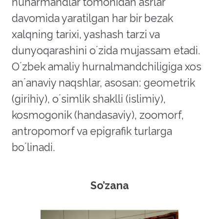
hunarmandlar tomonidan asrlar
davomida yaratilgan har bir bezak
xalqning tarixi, yashash tarzi va
dunyoqarashini oʼzida mujassam etadi.
Oʼzbek amaliy hurnalmandchiligiga xos
anʼanaviy naqshlar, asosan: geometrik
(girihiy), oʼsimlik shaklli (islimiy),
kosmogonik (handasaviy), zoomorf,
antropomorf va epigrafik turlarga
boʼlinadi.
So’zana