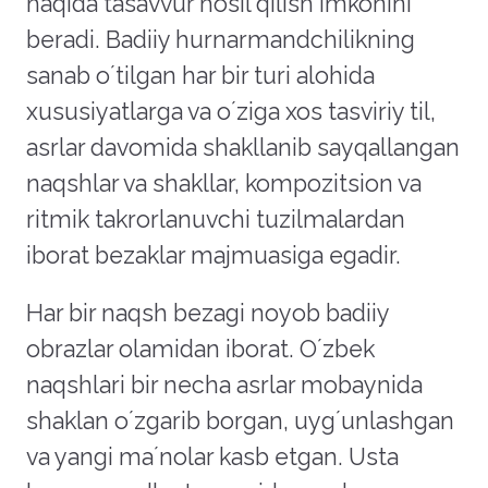
haqida tasavvur hosil qilish imkonini
beradi. Badiiy hurnarmandchilikning
sanab oʼtilgan har bir turi alohida
xususiyatlarga va oʼziga xos tasviriy til,
asrlar davomida shakllanib sayqallangan
naqshlar va shakllar, kompozitsion va
ritmik takrorlanuvchi tuzilmalardan
iborat bezaklar majmuasiga egadir.
Har bir naqsh bezagi noyob badiiy
obrazlar olamidan iborat. Oʼzbek
naqshlari bir necha asrlar mobaynida
shaklan oʼzgarib borgan, uygʼunlashgan
va yangi maʼnolar kasb etgan. Usta