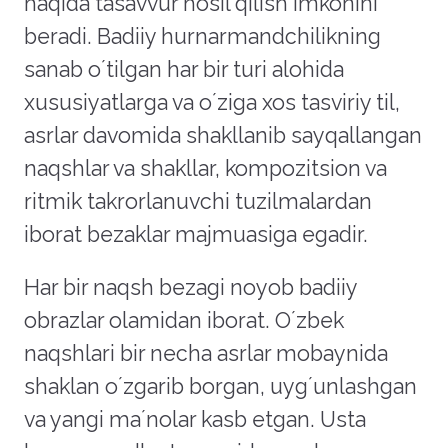
haqida tasavvur hosil qilish imkonini
beradi. Badiiy hurnarmandchilikning
sanab oʼtilgan har bir turi alohida
xususiyatlarga va oʼziga xos tasviriy til,
asrlar davomida shakllanib sayqallangan
naqshlar va shakllar, kompozitsion va
ritmik takrorlanuvchi tuzilmalardan
iborat bezaklar majmuasiga egadir.
Har bir naqsh bezagi noyob badiiy
obrazlar olamidan iborat. Oʼzbek
naqshlari bir necha asrlar mobaynida
shaklan oʼzgarib borgan, uygʼunlashgan
va yangi maʼnolar kasb etgan. Usta