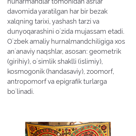
hunarmandlar tomonidan asrlar
davomida yaratilgan har bir bezak
xalqning tarixi, yashash tarzi va
dunyoqarashini oʼzida mujassam etadi.
Oʼzbek amaliy hurnalmandchiligiga xos
anʼanaviy naqshlar, asosan: geometrik
(girihiy), oʼsimlik shaklli (islimiy),
kosmogonik (handasaviy), zoomorf,
antropomorf va epigrafik turlarga
boʼlinadi.