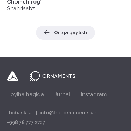
Chor-chirog’
Shahrisabz
Ortga qaytish
Loyiha haqida
Jurnal
Instagram
tbcbank.uz
info@tbc-ornaments.uz
+998 78 777 2727