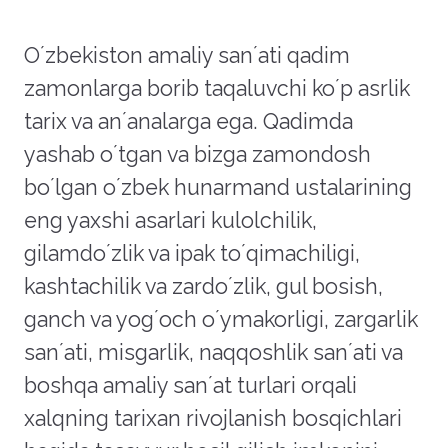
Oʼzbekiston amaliy sanʼati qadim
zamonlarga borib taqaluvchi koʼp asrlik
tarix va anʼanalarga ega. Qadimda
yashab oʼtgan va bizga zamondosh
boʼlgan oʼzbek hunarmand ustalarining
eng yaxshi asarlari kulolchilik,
gilamdoʼzlik va ipak toʼqimachiligi,
kashtachilik va zardoʼzlik, gul bosish,
ganch va yogʼoch oʼymakorligi, zargarlik
sanʼati, misgarlik, naqqoshlik sanʼati va
boshqa amaliy sanʼat turlari orqali
xalqning tarixan rivojlanish bosqichlari