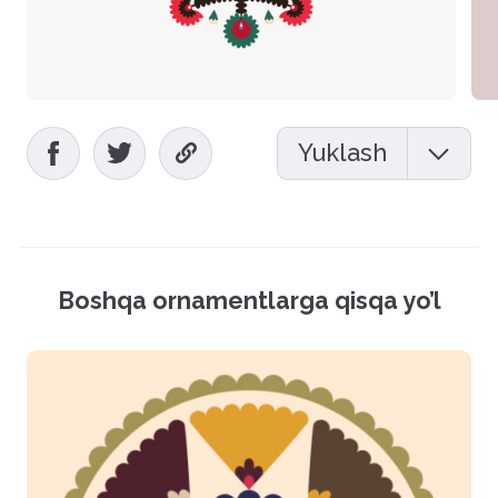
Yuklash
Mockup (PSD)
Vektor fayl (EPS)
Boshqa ornamentlarga qisqa yo’l
Rasmlar (PNG)
Hamma fayllarni yuklash