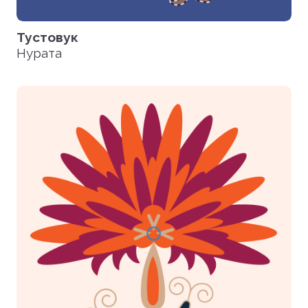
Тустовук
Нурата