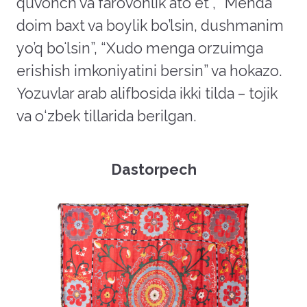
quvonch va farovonlik ato et”, “Menda
doim baxt va boylik bo’lsin, dushmanim
yo’q boʻlsin”, “Xudo menga orzuimga
erishish imkoniyatini bersin” va hokazo.
Yozuvlar arab alifbosida ikki tilda – tojik
va o‘zbek tillarida berilgan.
Dastorpech