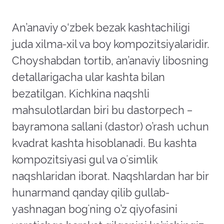
An’anaviy o‘zbek bezak kashtachiligi
juda xilma-xil va boy kompozitsiyalaridir.
Choyshabdan tortib, an’anaviy libosning
detallarigacha ular kashta bilan
bezatilgan. Kichkina naqshli
mahsulotlardan biri bu dastorpech –
bayramona sallani (dastor) o’rash uchun
kvadrat kashta hisoblanadi. Bu kashta
kompozitsiyasi gul va oʻsimlik
naqshlaridan iborat. Naqshlardan har bir
hunarmand qanday qilib gullab-
yashnagan bogʻning o’z qiyofasini