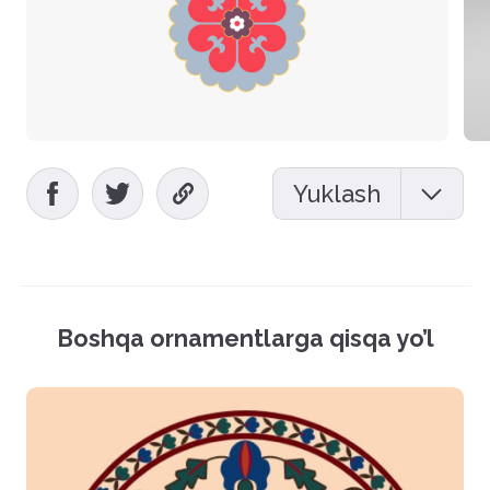
Yuklash
Mockup (PSD)
Vektor fayl (EPS)
Boshqa ornamentlarga qisqa yo’l
Rasmlar (PNG)
Hamma fayllarni yuklash