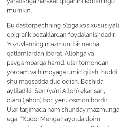
yaratishga harakat qilganini ko’rishingiz
mumkin.
Bu dastorpechning oʻziga xos xususiyati
epigrafik bezaklardan foydalanishdadir.
Yozuvlarning mazmuni bir necha
qatlamlardan iborat. Allohga va
payg’ambarga hamd, ular tomondan
yordam va himoyaga umid qilish, huddi
shu maqsadda duo o’qish. Boshida
aytiladiki, Sen (ya’ni Alloh) ekansan,
olam (jahon) bor, yeru osmon bordir.
Ular tarjimada ham shunday mazmunga
ega: “Xudo! Menga hayotda doim