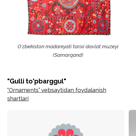
Oʻzbekiston madaniyati tarixi davlat muzeyi
(Samarqand)
"Gulli to'pbarggul"
“Ornaments” vebsaytidan foydalanish
shartlari