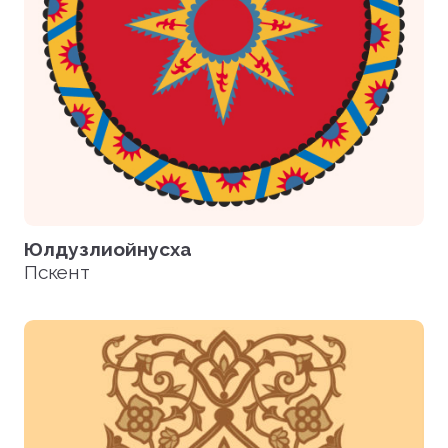
Юлдузлиойнусха
Пскент