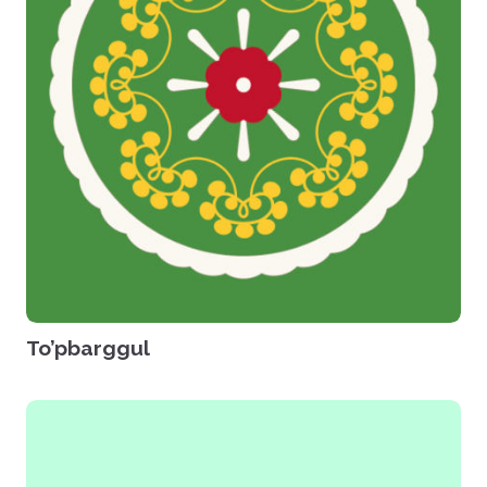
To’pbarggul