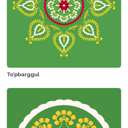
To’pbarggul