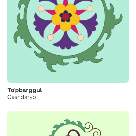
To’pbarggul
Qashdaryo