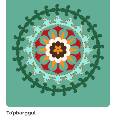
To’pbarggul