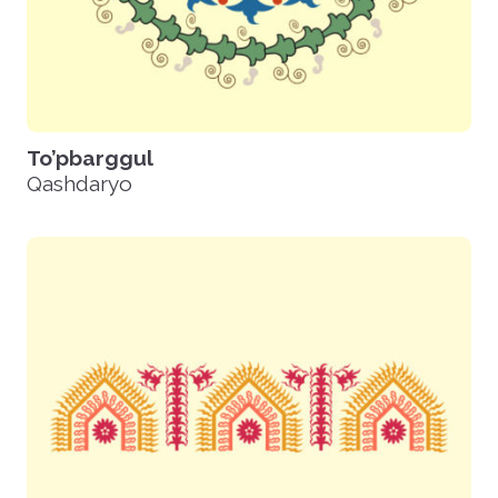
To’pbarggul
Qashdaryo