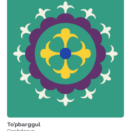
To’pbarggul
Qashdaryo