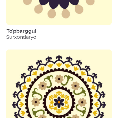
To’pbarggul
Surxondaryo