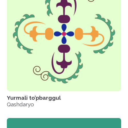
Yurmali to’pbarggul
Qashdaryo