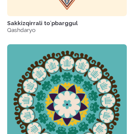
Sakkizqirrali toʼpbarggul
Qashdaryo