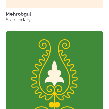
Mehrobgul
Surxondaryo