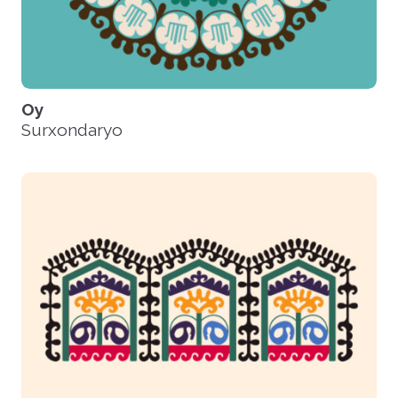
Oy
Surxondaryo