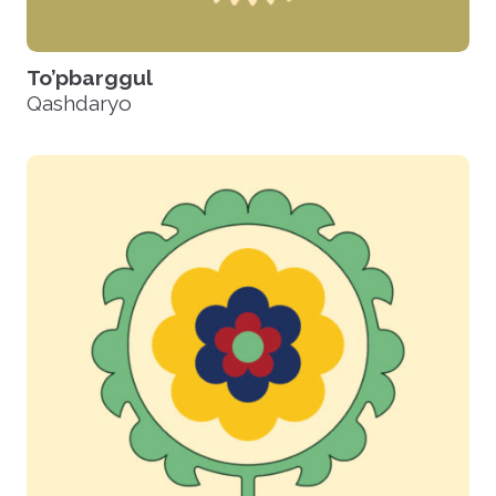
To’pbarggul
Qashdaryo