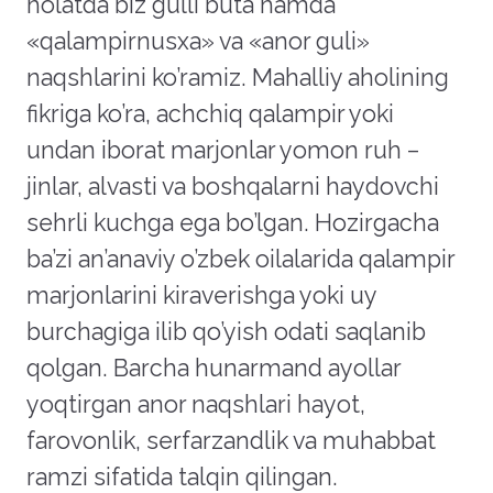
holatda biz gulli buta hamda
«qalampirnusxa» va «anor guli»
naqshlarini ko’ramiz. Mahalliy aholining
fikriga ko’ra, achchiq qalampir yoki
undan iborat marjonlar yomon ruh –
jinlar, alvasti va boshqalarni haydovchi
sehrli kuchga ega bo’lgan. Hozirgacha
ba’zi an’anaviy o’zbek oilalarida qalampir
marjonlarini kiraverishga yoki uy
burchagiga ilib qo’yish odati saqlanib
qolgan. Barcha hunarmand ayollar
yoqtirgan anor naqshlari hayot,
farovonlik, serfarzandlik va muhabbat
ramzi sifatida talqin qilingan.