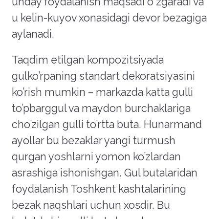
unday foydalanish maqsadi oʼzgaradi va
u kelin-kuyov xonasidagi devor bezagiga
aylanadi.
Taqdim etilgan kompozitsiyada
gulko’rpaning standart dekoratsiyasini
ko’rish mumkin – markazda katta gulli
to’pbarggul va maydon burchaklariga
cho’zilgan gulli to’rtta buta. Hunarmand
ayollar bu bezaklar yangi turmush
qurgan yoshlarni yomon ko’zlardan
asrashiga ishonishgan.
Gul butalaridan
foydalanish Toshkent kashtalarining
bezak naqshlari uchun xosdir. Bu