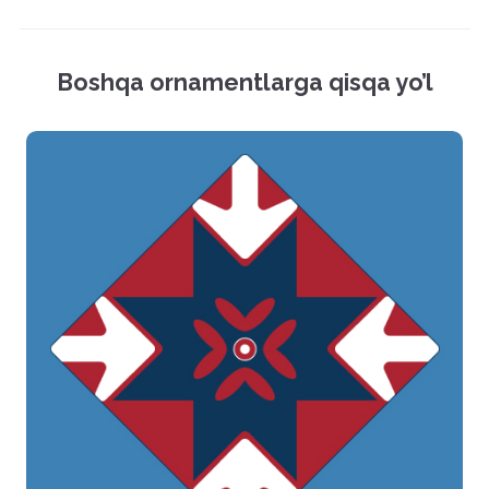
Mockup (PSD)
Vektor fayl (EPS)
Boshqa ornamentlarga qisqa yo’l
Rasmlar (PNG)
Hamma fayllarni yuklash