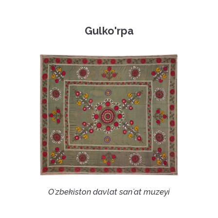
Gulko'rpa
Oʻzbekiston davlat sanʼat muzeyi