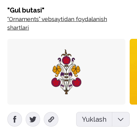
"Gul butasi"
“Ornaments” vebsaytidan foydalanish
shartlari
Yuklash