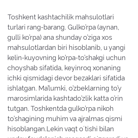
Toshkent kashtachilik mahsulotlari
turlari rang-barang. Gulko’rpa (aynan,
gulli ko’rpa) ana shunday o’ziga xos
mahsulotlardan biri hisoblanib, u yangi
kelin-kuyovning ko’rpa-to’shakgi uchun
choyshab sifatida, keyinroq xonaning
ichki qismidagi devor bezaklari sifatida
ishlatgan. Ma’lumki, o’zbeklarning to’y
marosimlarida kashtado’zlik katta o’rin
tutgan. Toshkentda gulko’rpa nikoh
to’shagining muhim va ajralmas qismi
hisoblangan.Lekin vaqt oʼtishi bilan